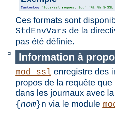
CustomLog
"logs/ssl_request_log"
"%t %h %{SSL
Ces formats sont disponib
de la direct
StdEnvVars
pas été définie.
Information à propo
enregistre des i
mod_ssl
propos de la requête que l
dans les journaux avec l
via le module
{
nom
}n
mo