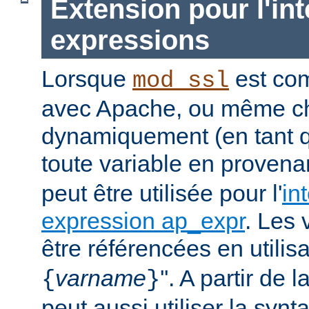
Extension pour l'int
expressions
Lorsque
est com
mod_ssl
avec Apache, ou même c
dynamiquement (en tant 
toute
variable
en provena
peut être utilisée pour l'
in
expression ap_expr
. Les 
être référencées en utilisa
varname
''. A partir de 
{
}
peut aussi utiliser la synt