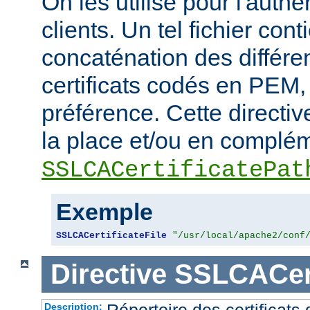
On les utilise pour l'authe
clients. Un tel fichier cont
concaténation des différen
certificats codés en PEM,
préférence. Cette directive
la place et/ou en complém
SSLCACertificatePat
Exemple
SSLCACertificateFile
"/usr/local/apache2/conf
Directive
SSLCACert
Répertoire des certificat
Description: