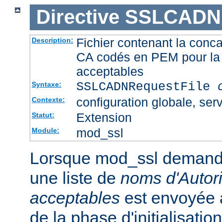
Directive
SSLCADNR
Fichier contenant la conca
Description:
CA codés en PEM pour la 
acceptables
SSLCADNRequestFile
Syntaxe:
configuration globale, serv
Contexte:
Extension
Statut:
mod_ssl
Module:
Lorsque mod_ssl demande u
une liste de
noms d'Autori
acceptables
est envoyée a
de la phase d'initialisati