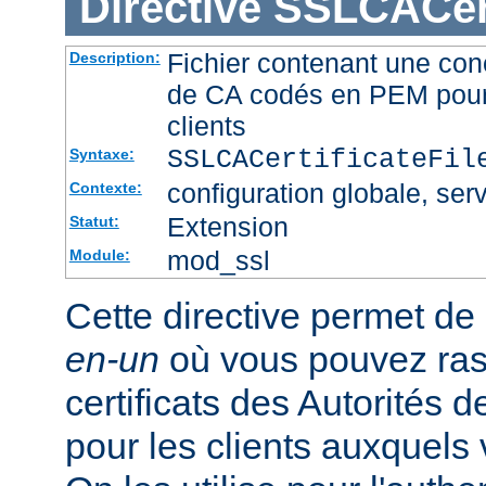
Directive
SSLCACert
Fichier contenant une conc
Description:
de CA codés en PEM pour l
clients
SSLCACertificateFi
Syntaxe:
configuration globale, serv
Contexte:
Extension
Statut:
mod_ssl
Module:
Cette directive permet de d
en-un
où vous pouvez ras
certificats des Autorités d
pour les clients auxquels 