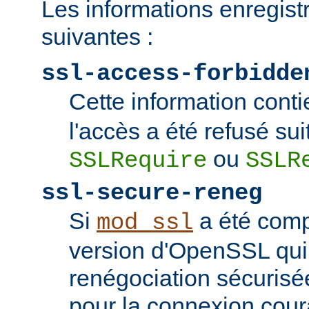
Les informations enregist
suivantes :
ssl-access-forbidde
Cette information conti
l'accès a été refusé sui
ou
SSLRequire
SSLR
ssl-secure-reneg
Si
a été comp
mod_ssl
version d'OpenSSL qui
renégociation sécurisée
pour la connexion couran