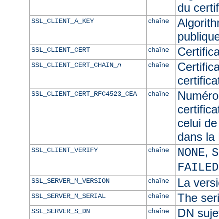
du certif
Algorith
chaîne
SSL_CLIENT_A_KEY
publique
Certific
chaîne
SSL_CLIENT_CERT
Certific
n
chaîne
SSL_CLIENT_CERT_CHAIN_
certific
Numéro 
chaîne
SSL_CLIENT_CERT_RFC4523_CEA
certific
celui de
dans l
,
chaîne
SSL_CLIENT_VERIFY
NONE
S
FAILED
La versi
chaîne
SSL_SERVER_M_VERSION
The seri
chaîne
SSL_SERVER_M_SERIAL
DN sujet
chaîne
SSL_SERVER_S_DN