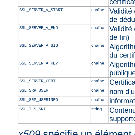
certific
Validité
chaîne
SSL_SERVER_V_START
de dédu
Validité
chaîne
SSL_SERVER_V_END
de fin)
Algorith
chaîne
SSL_SERVER_A_SIG
du certi
Algorith
chaîne
SSL_SERVER_A_KEY
publique
Certifi
chaîne
SSL_SERVER_CERT
nom d'u
chaîne
SSL_SRP_USER
informat
chaîne
SSL_SRP_USERINFO
Contenu
string
SSL_TLS_SNI
supporté
x509
spécifie un élément