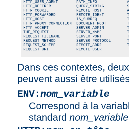
HTTP_USER_AGENT        PATH_INFO             A
HTTP_REFERER           QUERY_STRING          S
HTTP_COOKIE            REMOTE_HOST           A
HTTP_FORWARDED         REMOTE_IDENT          T
HTTP_HOST              IS_SUBREQ             T
HTTP_PROXY_CONNECTION  DOCUMENT_ROOT         T
HTTP_ACCEPT            SERVER_ADMIN          T
THE_REQUEST            SERVER_NAME           T
REQUEST_FILENAME       SERVER_PORT           T
REQUEST_METHOD         SERVER_PROTOCOL       T
REQUEST_SCHEME         REMOTE_ADDR           T
REQUEST_URI            REMOTE_USER
Dans ces contextes, deux
peuvent aussi être utilisés
ENV:
nom_variable
Correspond à la variab
standard
nom_variable