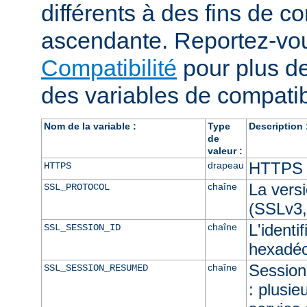
différents à des fins de co
ascendante. Reportez-vou
Compatibilité
pour plus de
des variables de compatibi
Nom de la variable :
Type
Description 
de
valeur :
HTTPS e
drapeau
HTTPS
La vers
chaîne
SSL_PROTOCOL
(SSLv3,
L'identi
chaîne
SSL_SESSION_ID
hexadéc
Session 
chaîne
SSL_SESSION_RESUMED
: plusie