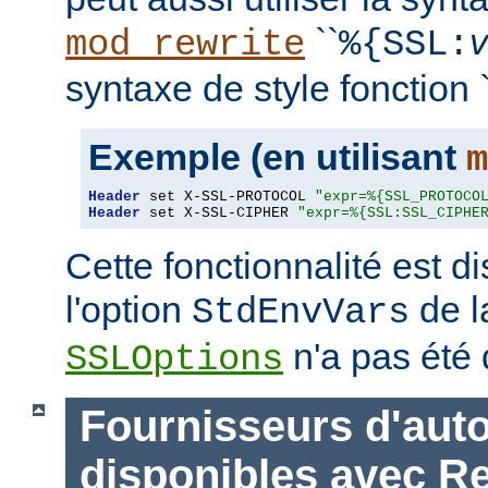
``
mod_rewrite
%{SSL:
syntaxe de style fonction `
Exemple (en utilisant
m
Header
 set X-SSL-PROTOCOL 
"expr=%{SSL_PROTOCO
Header
 set X-SSL-CIPHER 
"expr=%{SSL:SSL_CIPHE
Cette fonctionnalité est 
l'option
de l
StdEnvVars
n'a pas été 
SSLOptions
Fournisseurs d'auto
disponibles avec R