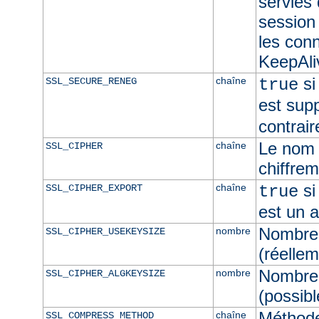
servies
session 
les con
KeepAliv
si
chaîne
SSL_SECURE_RENEG
true
est sup
contrair
Le nom 
chaîne
SSL_CIPHER
chiffre
si
chaîne
SSL_CIPHER_EXPORT
true
est un 
Nombre 
nombre
SSL_CIPHER_USEKEYSIZE
(réellem
Nombre 
nombre
SSL_CIPHER_ALGKEYSIZE
(possibl
Méthod
chaîne
SSL_COMPRESS_METHOD