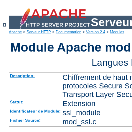
Serveu
Apache
>
Serveur HTTP
>
Documentation
>
Version 2.4
>
Modules
Module Apache mod
Langues 
Chiffrement de haut 
Description:
protocoles Secure So
Transport Layer Secu
Extension
Statut:
ssl_module
Identificateur de Module:
mod_ssl.c
Fichier Source: