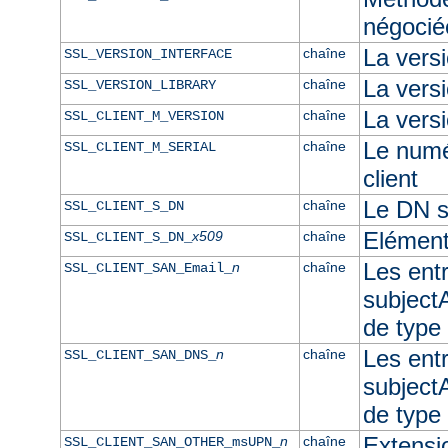
négocié
La vers
chaîne
SSL_VERSION_INTERFACE
La ver
chaîne
SSL_VERSION_LIBRARY
La versi
chaîne
SSL_CLIENT_M_VERSION
Le numér
chaîne
SSL_CLIENT_M_SERIAL
client
Le DN su
chaîne
SSL_CLIENT_S_DN
Elément
x509
chaîne
SSL_CLIENT_S_DN_
Les ent
n
chaîne
SSL_CLIENT_SAN_Email_
subjectA
de type
Les ent
n
chaîne
SSL_CLIENT_SAN_DNS_
subjectA
de typ
Extensi
n
chaîne
SSL_CLIENT_SAN_OTHER_msUPN_