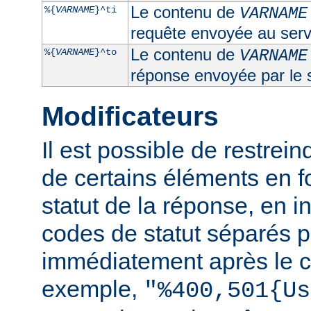
Le contenu de
%{
VARNAME
}^ti
VARNAME
requête envoyée au serv
Le contenu de
%{
VARNAME
}^to
VARNAME
réponse envoyée par le 
Modificateurs
Il est possible de restrein
de certains éléments en f
statut de la réponse, en i
codes de statut séparés p
immédiatement après le c
exemple,
"%400,501{Us