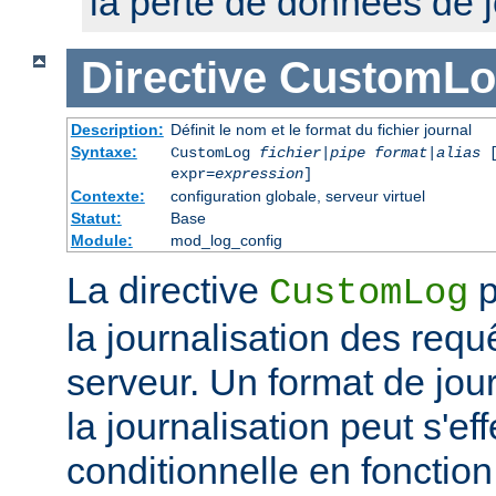
la perte de données de j
Directive
CustomLo
Description:
Définit le nom et le format du fichier journal
Syntaxe:
CustomLog
fichier
|
pipe
format
|
alias
[
expr=
expression
]
Contexte:
configuration globale, serveur virtuel
Statut:
Base
Module:
mod_log_config
La directive
p
CustomLog
la journalisation des req
serveur. Un format de journ
la journalisation peut s'e
conditionnelle en fonctio