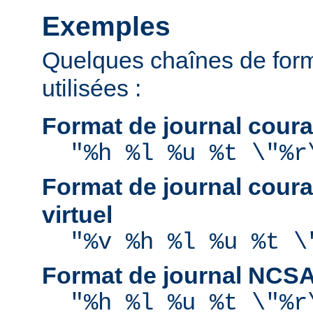
Exemples
Quelques chaînes de for
utilisées :
Format de journal coura
"%h %l %u %t \"%r
Format de journal coura
virtuel
"%v %h %l %u %t \
Format de journal NCS
"%h %l %u %t \"%r