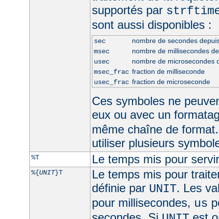
supportés par
strftim
sont aussi disponibles :
nombre de secondes depui
sec
nombre de millisecondes d
msec
nombre de microsecondes 
usec
fraction de milliseconde
msec_frac
fraction de microseconde
usec_frac
Ces symboles ne peuven
eux ou avec un formata
même chaîne de format.
utiliser plusieurs symbo
Le temps mis pour servir
%T
Le temps mis pour traite
%{
UNIT
}T
définie par
. Les va
UNIT
pour millisecondes,
p
us
secondes. Si
est om
UNIT