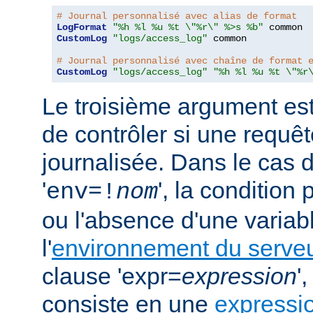
# Journal personnalisé avec alias de format
LogFormat
"%h %l %u %t \"%r\" %>s %b"
CustomLog
"logs/access_log"
 common

# Journal personnalisé avec chaîne de format 
CustomLog
"logs/access_log"
"%h %l %u %t \"%r
Le troisième argument est
de contrôler si une requêt
journalisée. Dans le cas 
'
', la condition
env=!
nom
ou l'absence d'une variabl
l'
environnement du serve
clause 'expr=
expression
'
consiste en une
expressi