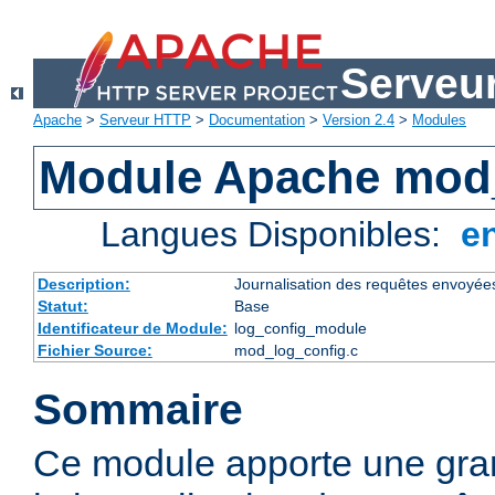
Serveu
Apache
>
Serveur HTTP
>
Documentation
>
Version 2.4
>
Modules
Module Apache mod
Langues Disponibles:
e
Description:
Journalisation des requêtes envoyée
Statut:
Base
Identificateur de Module:
log_config_module
Fichier Source:
mod_log_config.c
Sommaire
Ce module apporte une gra