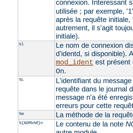
connexion. Interessant si
utilisée ; par exemple, '1
après la requête initiale, 
autrement, il s'agit toujo
initiale).
Le nom de connexion dis
%l
d'identd, si disponible). A
est présent 
mod_ident
.
On
L'identifiant du message 
%L
requête dans le journal d
message n'a été enregist
erreurs pour cette requê
La méthode de la requêt
%m
Le contenu de la note
N
%{
NOMVAR
}n
autre module.