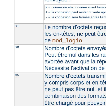
=
connexion abandonnée avant l'envoi
X
=
la connexion peut rester ouverte apr
+
=
la connexion sera fermée après l'en
-
Le nombre d'octets reçus
%I
les en-têtes, ne peut être
de
.
mod_logio
Nombre d'octets envoyés
%O
Peut être nul dans les r
avortée avant que la rép
Nécessite l'activation d
Nombre d'octets transmis
%S
y compris corps et en-t
ne peut pas être nul, et 
combinaison des format
être chargé pour pouvoir 