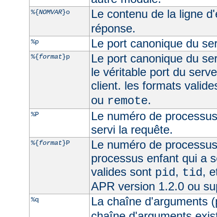
Le contenu de la ligne d
%{
NOMVAR
}o
réponse.
Le port canonique du ser
%p
Le port canonique du ser
%{
format
}p
le véritable port du serve
client. les formats valid
ou
.
remote
Le numéro de processus 
%P
servi la requête.
Le numéro de processus
%{
format
}P
processus enfant qui a s
valides sont
,
, 
pid
tid
APR version 1.2.0 ou su
La chaîne d'arguments (
%q
chaîne d'arguments exist