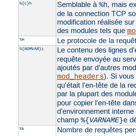
Semblable à
, mais ex
%{c}h
%h
de la connection TCP sou
modification réalisée sur
des modules tels que
mo
Le protocole de la requê
%H
Le contenu des lignes d'
%{
NOMVAR
}i
requête envoyée au serv
ajoutés par d'autres mo
). Si vous
mod_headers
qu'était l'en-tête de la r
par la plupart des module
pour copier l'en-tête dan
d'environnement interne e
champ
dé
%{
VARNAME
}e
Nombre de requêtes pers
%k