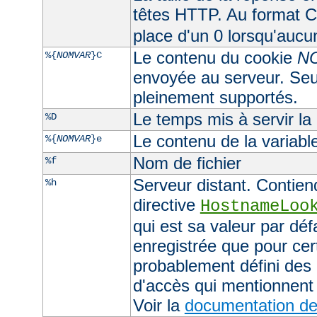
têtes HTTP. Au format CL
place d'un 0 lorsqu'aucu
Le contenu du cookie
N
%{
NOMVAR
}C
envoyée au serveur. Seul
pleinement supportés.
Le temps mis à servir la
%D
Le contenu de la variab
%{
NOMVAR
}e
Nom de fichier
%f
Serveur distant. Contiend
%h
directive
HostnameLoo
qui est sa valeur par déf
enregistrée que pour cer
probablement défini des 
d'accès qui mentionnent 
Voir la
documentation de