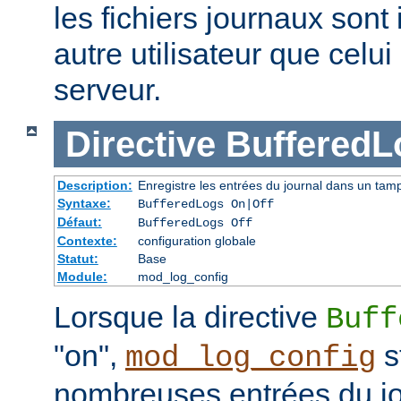
les fichiers journaux sont 
autre utilisateur que celu
serveur.
Directive
BufferedL
Description:
Enregistre les entrées du journal dans un tam
Syntaxe:
BufferedLogs On|Off
Défaut:
BufferedLogs Off
Contexte:
configuration globale
Statut:
Base
Module:
mod_log_config
Lorsque la directive
Buff
"on",
s
mod_log_config
nombreuses entrées du j