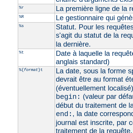
La première ligne de la 
%r
Le gestionnaire qui génèr
%R
Statut. Pour les requêtes 
%s
s'agit du statut de la req
la dernière.
Date à laquelle la requê
%t
anglais standard)
La date, sous la forme sp
%{
format
}t
devrait être au format é
(éventuellement localisé
(valeur par défau
begin:
début du traitement de l
, la date correspo
end:
journal est inscrite, par 
traitement de la requête