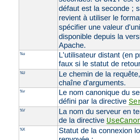
défaut est la seconde ; s
revient à utiliser le form
spécifier une valeur d'un
disponible depuis la ver
Apache.
L'utilisateur distant (en
%u
faux si le statut de retour
Le chemin de la requête, 
%U
chaîne d'arguments.
Le nom canonique du serv
%v
défini par la directive
Se
La nom du serveur en ten
%V
de la directive
UseCano
Statut de la connexion l
%X
renvoyée :