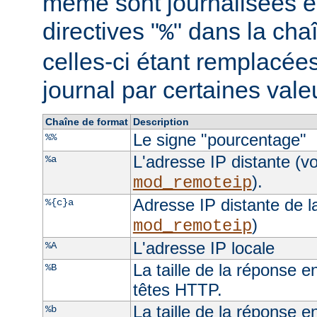
même sont journalisées e
directives "
" dans la cha
%
celles-ci étant remplacées
journal par certaines val
Chaîne de format
Description
Le signe "pourcentage"
%%
L'adresse IP distante (vo
%a
).
mod_remoteip
Adresse IP distante de l
%{c}a
)
mod_remoteip
L'adresse IP locale
%A
La taille de la réponse e
%B
têtes HTTP.
La taille de la réponse e
%b