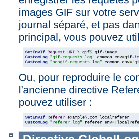
images GIF sur votre serv
journal séparé, et pas dan
principal, vous pouvez util
SetEnvIf
Request_URI
CustomLog
"gif-requests.log"
 common env
=
CustomLog
"nongif-requests.log"
 common env
=!
g
Ou, pour reproduire le c
l'ancienne directive Refe
pouvez utiliser :
SetEnvIf
Referer
CustomLog
"referer.log"
 referer env
=!
localref