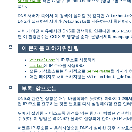
혹은 C 함수
으로 (명령프롬프트에 "
ServerName
gethostname
없다.
DNS 서버가 죽어서 이 검색이 실패할 것 같다면
/etc/hosts
DNS가 실패하면 서버가
를 사용하는지 확인하라
/etc/hosts
서버가 어떤 이유에서건 DNS를 검색하면 안된다면
HOSTRESO
면 이 환경변수는 CGI에도 영향을 준다. 운영체제의 manpage
이 문제를 피하기위한 팁
에 IP 주소를 사용하라
VirtualHost
에 IP 주소를 사용하라
Listen
모든 가상호스트는 명시적으로
을 가지게 
ServerName
어떤 페이지도 서비스하지않는
<VirtualHost _defau
부록: 앞으로는
DNS와 관련된 상황은 매우 바람직하지 못하다. 아파치 1.2
접 IP 주소를 요구하는 것은 번호를 다시 설정해야할 요즘 인
위에서 설명한 서비스도둑 공격을 막는 한가지 방법은 검색한 I
수 있다. 이 방법은 역DNS가 올바로 설정되야 한다. (FTP 서버
어쨌든 IP 주소를 사용하지않으면 DNS가 실패한 경우 가상호