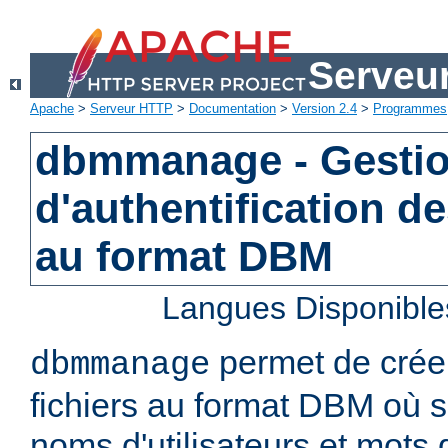
Serveu
Apache
>
Serveur HTTP
>
Documentation
>
Version 2.4
>
Programmes
dbmmanage - Gestion
d'authentification de
au format DBM
Langues Disponible
permet de créer
dbmmanage
fichiers au format DBM où s
noms d'utilisateurs et mots 