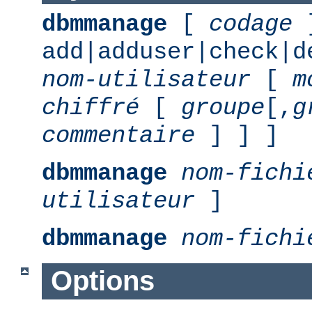
dbmmanage
[
codage
add|adduser|check|d
nom-utilisateur
[
m
chiffré
[
groupe
[,
g
commentaire
] ] ]
dbmmanage
nom-fichi
utilisateur
]
dbmmanage
nom-fichi
Options