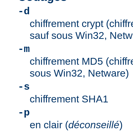
-d
chiffrement crypt (chif
sauf sous Win32, Netw
-m
chiffrement MD5 (chiff
sous Win32, Netware)
-s
chiffrement SHA1
-p
en clair (
déconseillé
)